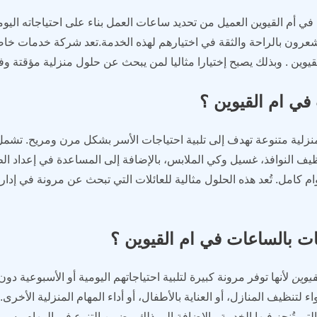
في أم القيوين العميل من تحديد ساعات العمل بناء على احتياجاته اليو
 يشعرون بالراحة والثقة في اختيارهم لهذه الخدمة.تعد شركة خدمات خ
قيوين . وبذلك يصبح إختيارا مثاليا لمن يبحث عن حلول منزلية مؤقتة و
ي ام القيوين ؟
لية متنوعة تهدف إلى تلبية احتياجات الأسر بشكل مرن ومريح. تشمل 
يف النوافذ، غسيل وكي الملابس، بالإضافة إلى المساعدة في إعداد الط
 كامل. تُعد هذه الحلول مثالية للعائلات التي تبحث عن مرونة في إدارة
ت بالساعات في ام القيوين ؟
يوين
لأنها توفر مرونة كبيرة لتلبية احتياجاتهم اليومية أو الأسبوعية دو
 لتنظيف المنازل، أو العناية بالأطفال، أو أداء المهام المنزلية الأخرى. ك
تي تُنجز فيها الخدمة. بالإضافة إلى ذلك، يضمن التنوع في المهام وسر