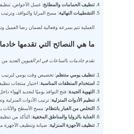
تنظيف الحمامات والمطابخ
: غسل الأحواض، تنظيف 
التشطيبات النهائية
: مسح المرايا والنوافذ، وترتي
العملية تتم بسرعة وفعالية لضمان رضا العميل وتو
ما هي النصائح التي تقدمها خادم
تقدم
خادمات بالساعات في ام القيوين
العديد من ا
تنظيف يومي منتظم
: تخصيص وقت يومي لترتيب وتن
استخدام المنظفات المناسبة
: اختيار منتجات تنظ
التهوية الجيدة
: فتح النوافذ يوميًا لتجديد الهواء د
تنظيم الأدوات المنزلية
: ترتيب الأدوات المنزلية و
التخلص من الغبار بانتظام
: مسح الأسطح والأثاث ب
العناية بالزوايا والمناطق المخفية
: التأكد من تنظي
تنظيف الأجهزة المنزلية
: صيانة وتنظيف الأجهزة م